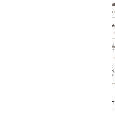
2
2
2
2
タ