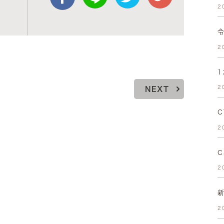
2
2
2
NEXT
2
C
2
2