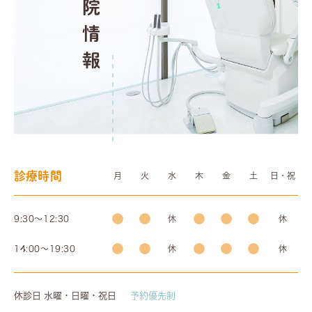
診療時間
月
火
水
木
金
土
日・祝
●
●
●
●
●
9:30～12:30
休
休
●
●
●
●
●
14:00〜19:30
休
休
休診日 水曜・日曜・祝日
予約優先制