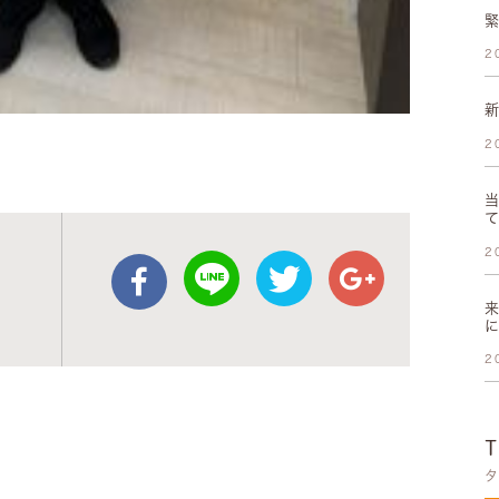
2
2
2
2
タ