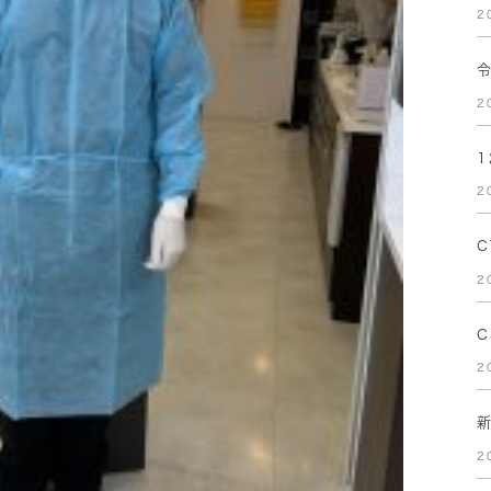
2
2
2
2
C
2
2