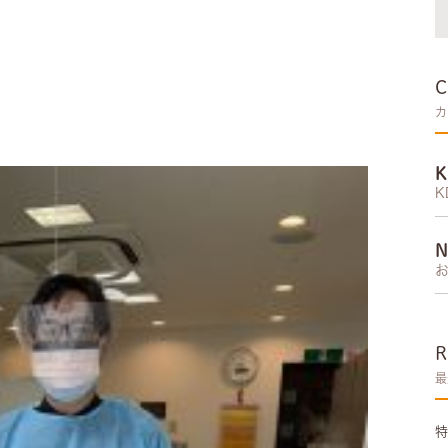
カ
K
最